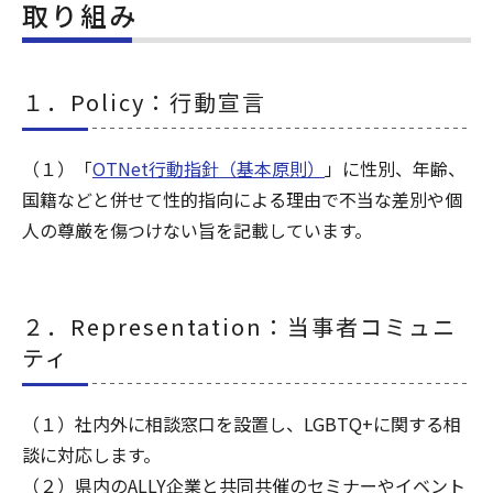
取り組み
１．Policy：行動宣言
（１）「
OTNet行動指針（基本原則）
」に性別、年齢、
国籍などと併せて性的指向による理由で不当な差別や個
人の尊厳を傷つけない旨を記載しています。
２．Representation：当事者コミュニ
ティ
（１）社内外に相談窓口を設置し、LGBTQ+に関する相
談に対応します。
（２）県内のALLY企業と共同共催のセミナーやイベント