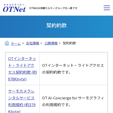
OTNetは沖縄セルラーグループの一員です
契約約款
会社情報
公開情報
契約約款
ホーム
OTインターネッ
ト・ライトアク
OTインターネット・ライトアクセス
セス契約約款 (約
の契約約款です。
878Kbyte)
サーモカメラレ
ンタルサービス
OT AI-Concierge for サーモグラフィ
利用規約 (約379
の利用規約です。
Kbyte)