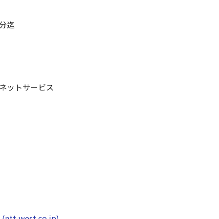
5分迄
ネットサービス
-west.co.jp)