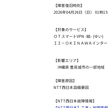
【障害復旧時刻】
2026年04月26日（日） 01時1
【対象のサービス】
ＯＴスマートVPN -結- (ゆい)
ＩＩ－ＯＫＩＮＡＷＡインター
【影響エリア】
沖縄県 豊見城市の一部地域
【障害原因】
NTT西日本設備要因
【NTT西日本故障情報】
【NTT西日本】工事・故障情報 (ntt