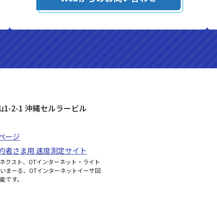
山1-2-1 沖縄セルラービル
会員ページ
aご契約者さま用 速度測定サイト
ツ光ネクスト、OTインターネット・ライト
いまーる、OTインターネットイーサ回
能です。