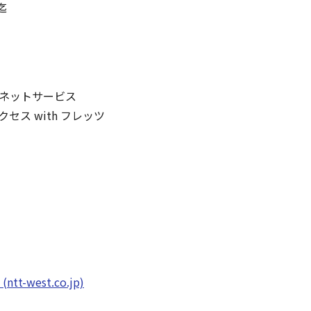
迄
ネットサービス
ス with フレッツ
-west.co.jp)