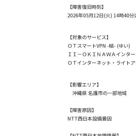
【障害復旧時刻】
2026年05月12日(火) 14時40分
【対象のサービス】
ＯＴスマートVPN -結- (ゆい)
ＩＩ－ＯＫＩＮＡＷＡインター
ＯＴインターネット・ライトアクセ
【影響エリア】
沖縄県 名護市の一部地域
【障害原因】
NTT西日本設備要因
【NTT西日本故障情報】