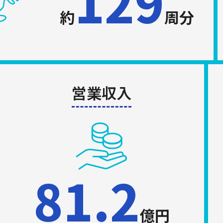
129
約
周分
営業収入
81.2
億円