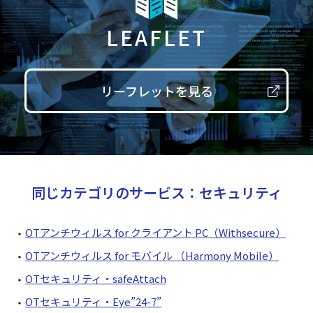
LEAFLET
リーフレットを見る
同じカテゴリのサービス：セキュリティ
OTアンチウィルス for クライアント PC（Withsecure）
OTアンチウィルス for モバイル （Harmony Mobile）
OTセキュリティ・safeAttach
OTセキュリティ・Eye”24-7”